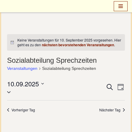
Zum
Inhalt
springen
Keine Veranstaltungen für 10. September 2025 vorgesehen. Hier
Hinweis
geht es zu den
nächsten bevorstehenden Veranstaltungen
.
Sozialabteilung Sprechzeiten
Veranstaltungen
Sozialabteilung Sprechzeiten
10.09.2025
Verans
Ver
Suche
Tag
Datum
Ans
Suche
wählen.
Nav
und
Vorheriger Tag
Nächster Tag
Ansich
Naviga