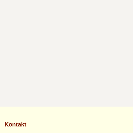
Passwort
*
Bitte wählen Sie ein starkes Password! Es benötigt mindestens 8
Zeichen, einen Kleinbuchstaben, einen Großbuchstaben und eine Zahl
Passwort bestätigen
*
Anmelden
Kontakt