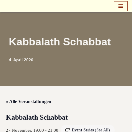
Zum
Inhalt
springen
Kabbalath Schabbat
4. April 2026
« Alle Veranstaltungen
Kabbalath Schabbat
27 November, 19:00
-
21:00
Event Series
(See All)