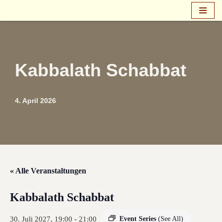
Zum
Inhalt
springen
Kabbalath Schabbat
4. April 2026
« Alle Veranstaltungen
Kabbalath Schabbat
30. Juli 2027, 19:00
-
21:00
Event Series
(See All)