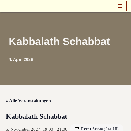
Zum
Inhalt
springen
Kabbalath Schabbat
4. April 2026
« Alle Veranstaltungen
Kabbalath Schabbat
5. November 2027, 19:00
-
21:00
Event Series
(See All)