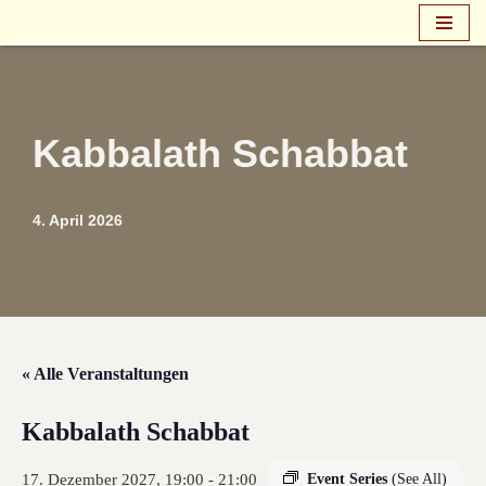
Zum
Inhalt
springen
Kabbalath Schabbat
4. April 2026
« Alle Veranstaltungen
Kabbalath Schabbat
17. Dezember 2027, 19:00
-
21:00
Event Series
(See All)