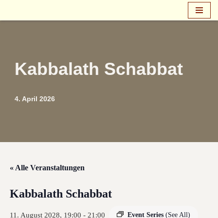
Zum
Inhalt
springen
Kabbalath Schabbat
4. April 2026
« Alle Veranstaltungen
Kabbalath Schabbat
11. August 2028, 19:00
-
21:00
Event Series
(See All)