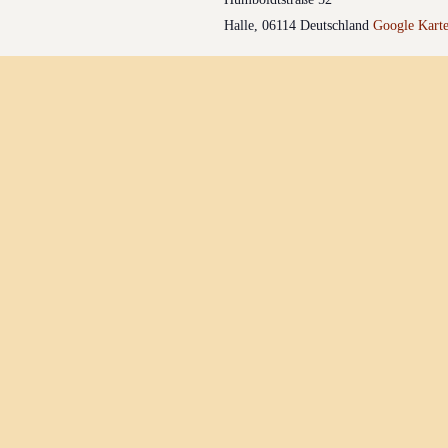
Halle
,
06114
Deutschland
Google Karte