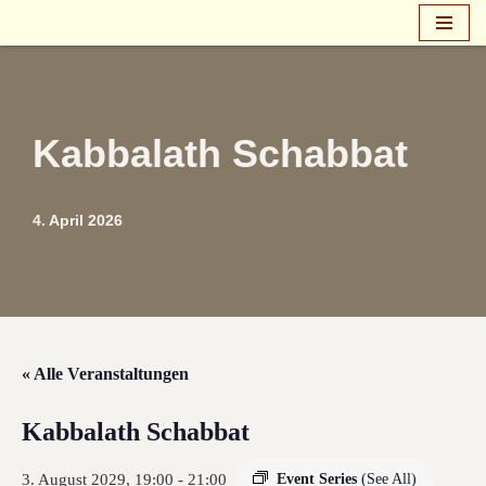
Zum
Inhalt
springen
Kabbalath Schabbat
4. April 2026
« Alle Veranstaltungen
Kabbalath Schabbat
3. August 2029, 19:00
-
21:00
Event Series
(See All)