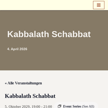
Zum
Inhalt
springen
Kabbalath Schabbat
4. April 2026
« Alle Veranstaltungen
Kabbalath Schabbat
5. Oktober 2029, 19:00
-
21:00
Event Series
(See All)