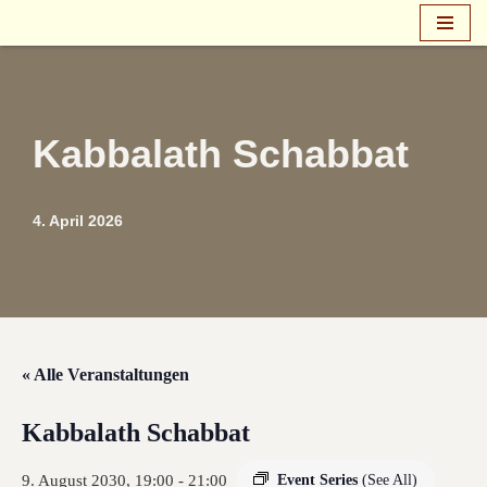
Zum
Inhalt
springen
Kabbalath Schabbat
4. April 2026
« Alle Veranstaltungen
Kabbalath Schabbat
9. August 2030, 19:00
-
21:00
Event Series
(See All)