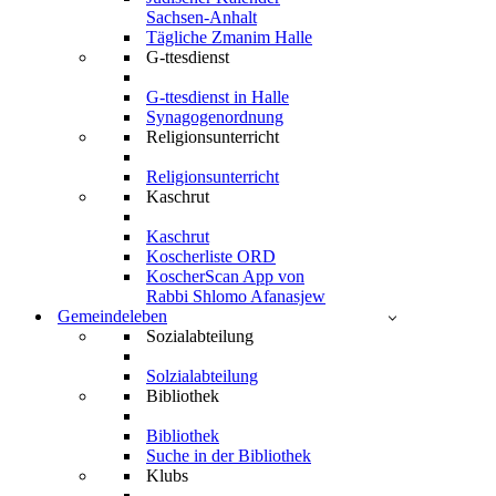
Sachsen-Anhalt
Tägliche Zmanim Halle
G-ttesdienst
G-ttesdienst in Halle
Synagogenordnung
Religionsunterricht
Religionsunterricht
Kaschrut
Kaschrut
Koscherliste ORD
KoscherScan App von
Rabbi Shlomo Afanasjew
Gemeindeleben
Sozialabteilung
Solzialabteilung
Bibliothek
Bibliothek
Suche in der Bibliothek
Klubs