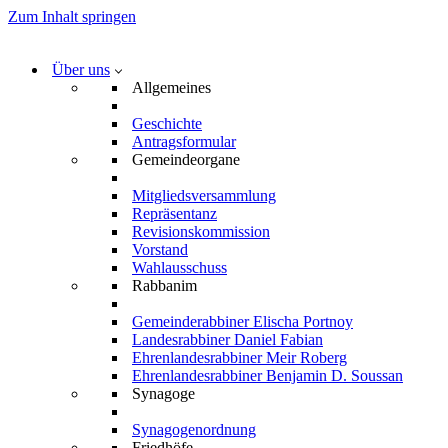
Zum Inhalt springen
Über uns
Allgemeines
Geschichte
Antragsformular
Gemeindeorgane
Mitgliedsversammlung
Repräsentanz
Revisionskommission
Vorstand
Wahlausschuss
Rabbanim
Gemeinderabbiner Elischa Portnoy
Landesrabbiner Daniel Fabian
Ehrenlandesrabbiner Meir Roberg
Ehrenlandesrabbiner Benjamin D. Soussan
Synagoge
Synagogenordnung
Friedhöfe