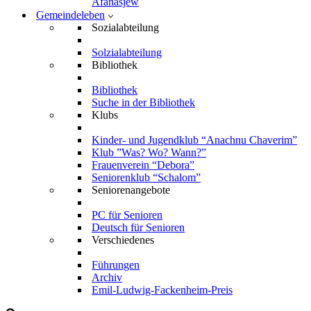
Afanasjew
Gemeindeleben
Sozialabteilung
Solzialabteilung
Bibliothek
Bibliothek
Suche in der Bibliothek
Klubs
Kinder- und Jugendklub “Anachnu Chaverim”
Klub ”Was? Wo? Wann?”
Frauenverein “Debora”
Seniorenklub “Schalom”
Seniorenangebote
PC für Senioren
Deutsch für Senioren
Verschiedenes
Führungen
Archiv
Emil-Ludwig-Fackenheim-Preis