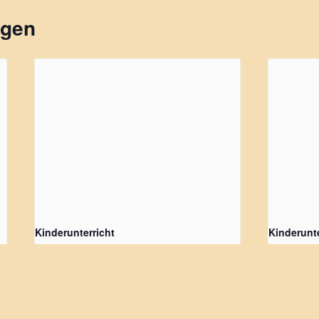
ngen
Kinderunterricht
Kinderunte
16 August, 10:00
-
13:00
23 August,