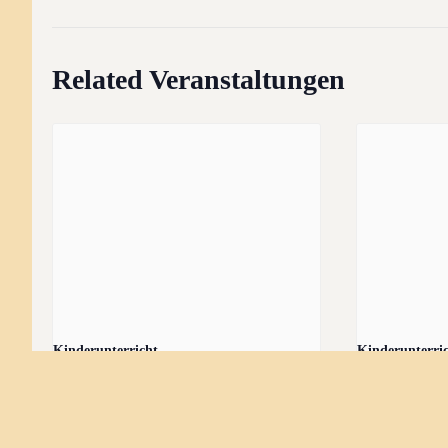
Related Veranstaltungen
Kinderunterricht
Kinderunterri
9 August, 10:00
-
13:00
16 August, 10: