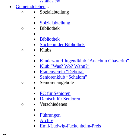
Afanasjew
Gemeindeleben
Sozialabteilung
Solzialabteilung
Bibliothek
Bibliothek
Suche in der Bibliothek
Klubs
Kinder- und Jugendklub “Anachnu Chaverim”
Klub ”Was? Wo? Wann?”
Frauenverein “Debora”
Seniorenklub “Schalom”
Seniorenangebote
PC für Senioren
Deutsch für Senioren
Verschiedenes
Führungen
Archiv
Emil-Ludwig-Fackenheim-Preis