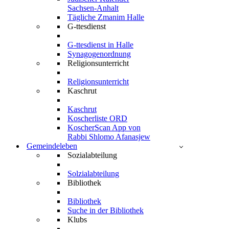
Sachsen-Anhalt
Tägliche Zmanim Halle
G-ttesdienst
G-ttesdienst in Halle
Synagogenordnung
Religionsunterricht
Religionsunterricht
Kaschrut
Kaschrut
Koscherliste ORD
KoscherScan App von
Rabbi Shlomo Afanasjew
Gemeindeleben
Sozialabteilung
Solzialabteilung
Bibliothek
Bibliothek
Suche in der Bibliothek
Klubs