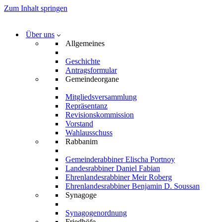
Zum Inhalt springen
Über uns
Allgemeines
Geschichte
Antragsformular
Gemeindeorgane
Mitgliedsversammlung
Repräsentanz
Revisionskommission
Vorstand
Wahlausschuss
Rabbanim
Gemeinderabbiner Elischa Portnoy
Landesrabbiner Daniel Fabian
Ehrenlandesrabbiner Meir Roberg
Ehrenlandesrabbiner Benjamin D. Soussan
Synagoge
Synagogenordnung
Friedhöfe