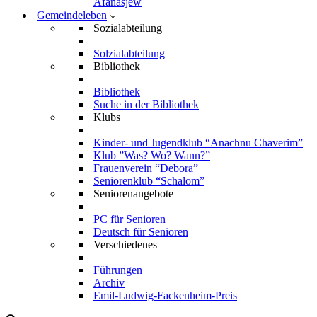
Afanasjew
Gemeindeleben
Sozialabteilung
Solzialabteilung
Bibliothek
Bibliothek
Suche in der Bibliothek
Klubs
Kinder- und Jugendklub “Anachnu Chaverim”
Klub ”Was? Wo? Wann?”
Frauenverein “Debora”
Seniorenklub “Schalom”
Seniorenangebote
PC für Senioren
Deutsch für Senioren
Verschiedenes
Führungen
Archiv
Emil-Ludwig-Fackenheim-Preis