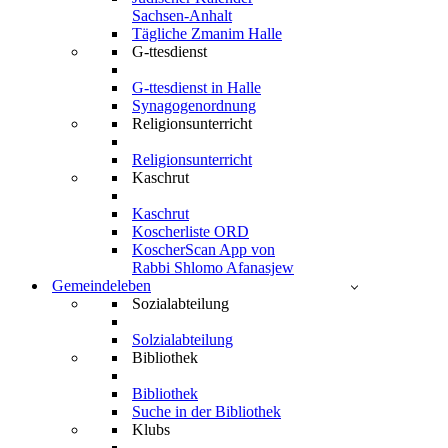
Sachsen-Anhalt
Tägliche Zmanim Halle
G-ttesdienst
G-ttesdienst in Halle
Synagogenordnung
Religionsunterricht
Religionsunterricht
Kaschrut
Kaschrut
Koscherliste ORD
KoscherScan App von
Rabbi Shlomo Afanasjew
Gemeindeleben
Sozialabteilung
Solzialabteilung
Bibliothek
Bibliothek
Suche in der Bibliothek
Klubs