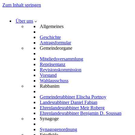
Zum Inhalt springen
Über uns
Allgemeines
Geschichte
Antragsformular
Gemeindeorgane
Mitgliedsversammlung
Repräsentanz
Revisionskommission
Vorstand
Wahlausschuss
Rabbanim
Gemeinderabbiner Elischa Portnoy
Landesrabbiner Daniel Fabian
Ehrenlandesrabbiner Meir Roberg
Ehrenlandesrabbiner Benjamin D. Soussan
Synagoge
Synagogenordnung
Friedhöfe