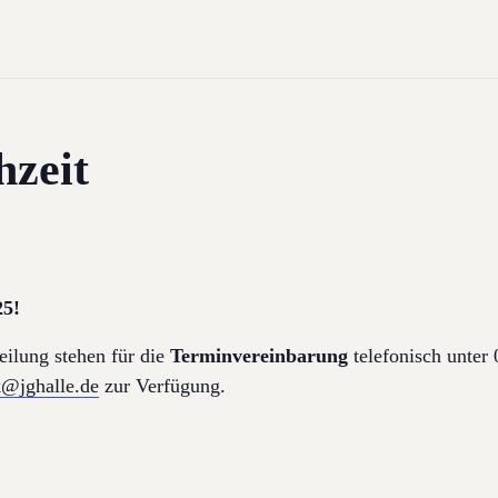
hzeit
25!
eilung stehen für die
Terminvereinbarung
telefonisch unte
k@jghalle.de
zur Verfügung.