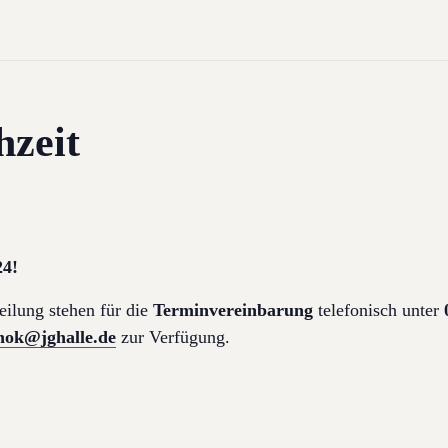
hzeit
24!
eilung stehen für die
Terminvereinbarung
telefonisch unter
enok@jghalle.de
zur Verfügung.