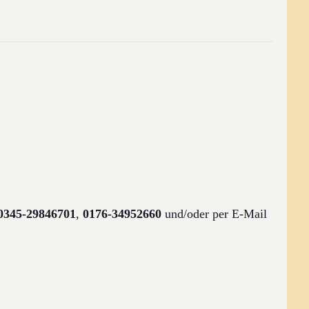
0345-29846701
,
0176-34952660
und/oder per E-Mail