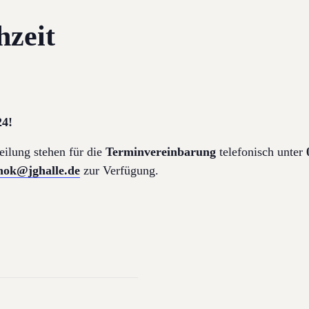
hzeit
24!
eilung stehen für die
Terminvereinbarung
telefonisch unter
enok@jghalle.de
zur Verfügung.