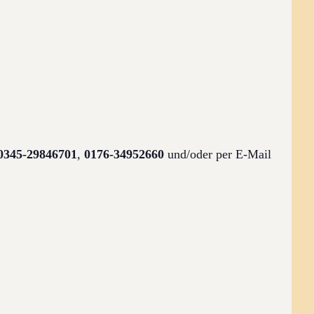
0345-29846701
,
0176-34952660
und/oder per E-Mail