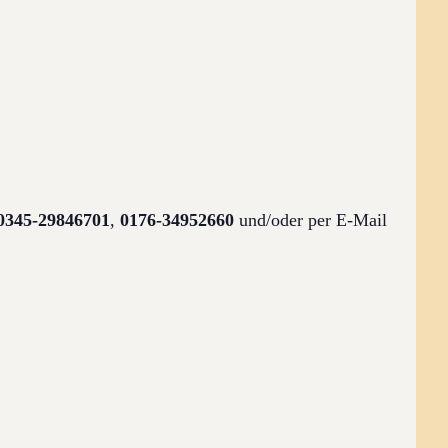
0345-29846701
,
0176-34952660
und/oder per E-Mail