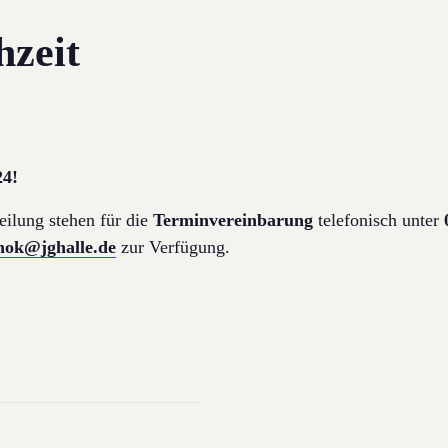
hzeit
24!
eilung stehen für die
Terminvereinbarung
telefonisch unter
enok@jghalle.de
zur Verfügung.