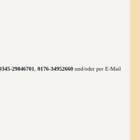
0345-29846701
,
0176-34952660
und/oder per E-Mail