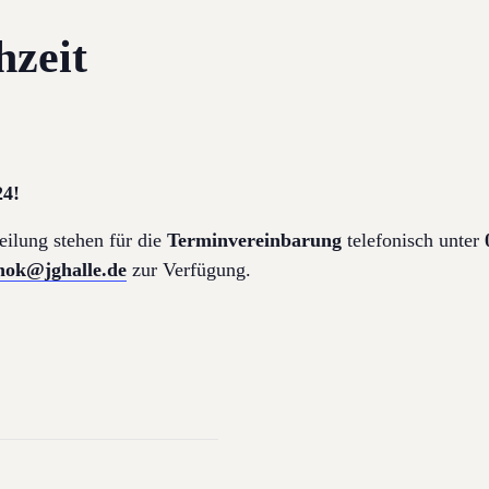
hzeit
24!
eilung stehen für die
Terminvereinbarung
telefonisch unter
enok@jghalle.de
zur Verfügung.