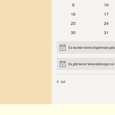
Veranstaltungen
Veran
0
0
9
10
Veranstaltungen
Veran
0
0
16
17
Veranstaltungen
Veran
0
0
23
24
Veranstaltungen
Veran
0
0
30
31
Veranstaltungen
Veran
Es wurden keine Ergebnisse gef
Hinweis
Es gibt keine Veranstaltungen an
Hinweis
Juli