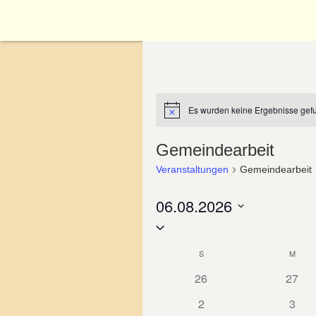
Zum
Inhalt
springen
Es wurden keine Ergebnisse gef
Hinweis
Gemeindearbeit
Veranstaltungen
Gemeindearbeit
06.08.2026
Datum
wählen.
Kalender
S
M
0
0
26
27
von
Veranstaltungen
Veran
0
0
2
3
Veranstaltunge