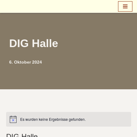
Zum
Inhalt
springen
DIG Halle
6. Oktober 2024
Es wurden keine Ergebnisse gefunden.
Hinweis
DIG Halle