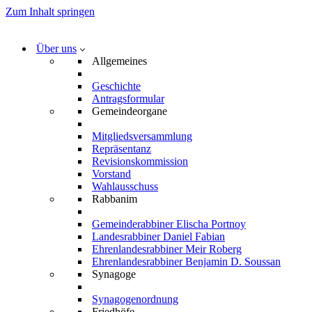
Zum Inhalt springen
Über uns
Allgemeines
Geschichte
Antragsformular
Gemeindeorgane
Mitgliedsversammlung
Repräsentanz
Revisionskommission
Vorstand
Wahlausschuss
Rabbanim
Gemeinderabbiner Elischa Portnoy
Landesrabbiner Daniel Fabian
Ehrenlandesrabbiner Meir Roberg
Ehrenlandesrabbiner Benjamin D. Soussan
Synagoge
Synagogenordnung
Friedhöfe