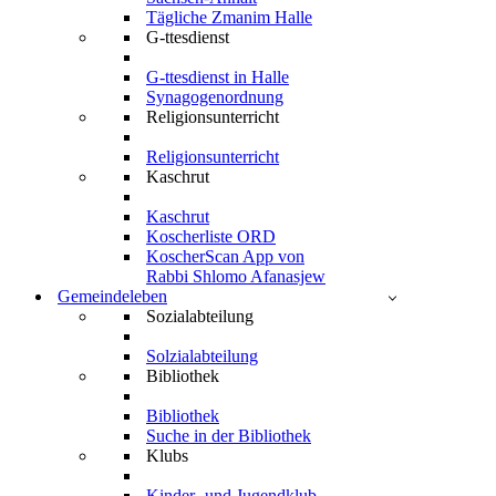
Tägliche Zmanim Halle
G-ttesdienst
G-ttesdienst in Halle
Synagogenordnung
Religionsunterricht
Religionsunterricht
Kaschrut
Kaschrut
Koscherliste ORD
KoscherScan App von
Rabbi Shlomo Afanasjew
Gemeindeleben
Sozialabteilung
Solzialabteilung
Bibliothek
Bibliothek
Suche in der Bibliothek
Klubs
Kinder- und Jugendklub