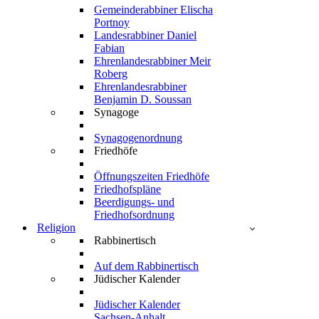
Gemeinderabbiner Elischa
Portnoy
Landesrabbiner Daniel
Fabian
Ehrenlandesrabbiner Meir
Roberg
Ehrenlandesrabbiner
Benjamin D. Soussan
Synagoge
Synagogenordnung
Friedhöfe
Öffnungszeiten Friedhöfe
Friedhofspläne
Beerdigungs- und
Friedhofsordnung
Religion
Rabbinertisch
Auf dem Rabbinertisch
Jüdischer Kalender
Jüdischer Kalender
Sachsen-Anhalt