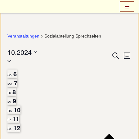
Zum
Inhalt
springen
Veranstaltungen
Sozialabteilung Sprechzeiten
10.2024
Verans
Ver
Suche
Week
Select
Ans
Suche
date.
6
So.
Nav
und
7
Mo.
Ansich
8
Di.
9
Naviga
Mi.
10
Do.
11
Fr.
12
Sa.
Pre