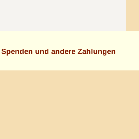
Spenden und andere Zahlungen
Bankverbindung der Jüdischen Gemeinde Halle
Kontoinhaber: Jüdische Gemeinde Halle
Bank: HypoVereinsbank Halle
IBAN: DE94 8002 0086 0006 5420 26
BIC: HYVEDEMM440