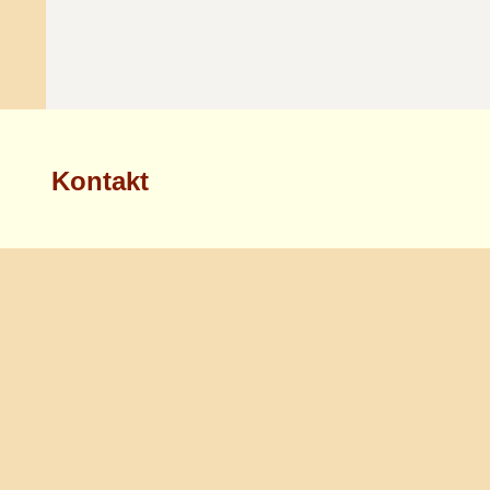
Kontakt
Jüdische Gemeinde zu Halle (Saale),
Körperschaft des öffentlichen Rechts
Große Märkerstraße 13
06108 Halle
Telefon: +49-345-29846700
E-Mail:
kontakt@jghalle.de