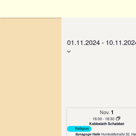
Zum
Inhalt
Allgemeines
Rabbinertisch
Sozialabteilung
Gemeindeorgane
Jüdischer Kalend
Bibliothek
springen
01.11.2024
 - 
10.11.202
Geschichte
Auf dem Rabbinertisch
Solzialabteilung
Mitgliedsversamml
Jüdischer Kalender
Bibliothek
Select
Anhalt
date.
Antragsformular
Repräsentanz
Suche in der Biblio
Tägliche Zmanim H
Revisionskommissi
Vorstand
Wahlausschuss
1
Nov.
16:00
-
18:30
Kabbalath Schabbat
Religion
Synagoge Halle
Humboldtstraße 5