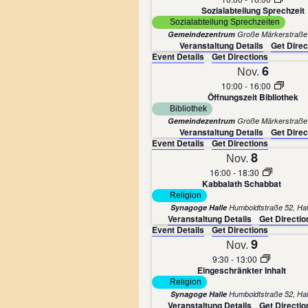
Sozialabteilung Sprechzeit
Sozialabteilung Sprechzeiten
Gemeindezentrum
Veranstaltung Details
Get Direc
Event Details
Get Directions
6
Nov.
10:00
-
16:00
Öffnungszeit Bibliothek
Bibliothek
Gemeindezentrum
Veranstaltung Details
Get Direc
Event Details
Get Directions
8
Nov.
16:00
-
18:30
Kabbalath Schabbat
Religion
Synagoge Halle
Humboldtstraße 5
Veranstaltung Details
Get Directio
Event Details
Get Directions
9
Nov.
9:30
-
13:00
Eingeschränkter Inhalt
Religion
Synagoge Halle
Humboldtstraße 5
Veranstaltung Details
Get Directio