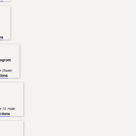
ns
rogrom
tz, Halle (Saale)
tions
Große Märkerstraße 13, Halle
ctions