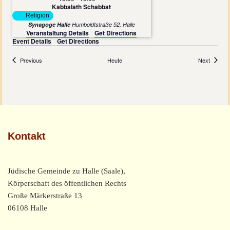
Kabbalath Schabbat
Religion
Synagoge Halle
Humboldtstraße 52, Halle
Veranstaltung Details
Get Directions
Event Details
Get Directions
Veranstaltungen
Veranst
Previous
Heute
Next
Kontakt
Jüdische Gemeinde zu Halle (Saale),
Körperschaft des öffentlichen Rechts
Große Märkerstraße 13
06108 Halle