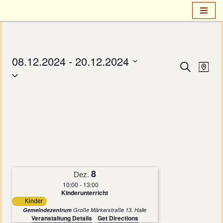
Zum
Inhalt
springen
08.12.2024
 - 
20.12.2024
Verans
Ver
Suche
Map
Select
Ans
Suche
date.
Nav
und
Ansich
Naviga
8
Dez.
10:00
-
13:00
Kinderunterricht
Kinder
Gemeindezentrum
Große Märkerstraße 13, Halle
Veranstaltung Details
Get Directions